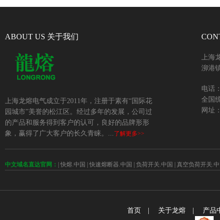
ABOUT US 关于我们
CON
上海
泖港镇
电话：+
全国统
上海龙熔电气成立于2011年，注册于素有“国际花
网址：w
园城市”美誉的松江区。经过多年的发展，公司过
的产品和服务得到客户的认可，良好的品牌形形
象，赢得了广大客户的长久青睐。...
了解更多>>
中文域名直达官网：
|
快熔.中国
|
快速熔断器.中国
|
负荷开关.中国
|
真空负荷开关.中
首页
|
关于龙熔
|
产品