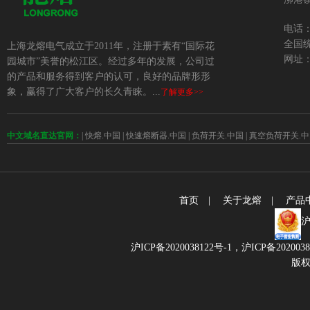
电话：+
全国统
上海龙熔电气成立于2011年，注册于素有“国际花
网址：w
园城市”美誉的松江区。经过多年的发展，公司过
的产品和服务得到客户的认可，良好的品牌形形
象，赢得了广大客户的长久青睐。...
了解更多>>
中文域名直达官网：
|
快熔.中国
|
快速熔断器.中国
|
负荷开关.中国
|
真空负荷开关.中
首页
|
关于龙熔
|
产品
沪
沪ICP备2020038122号-1，
沪ICP备202003
版权所