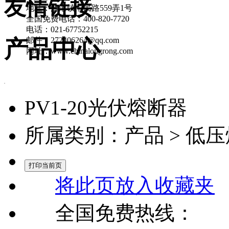
友情链接
地址：泖港镇中民路559弄1号
全国免费电话：400-820-7720
电话：021-67752215
邮件：272406264@qq.com
产品中心
网址：www.chinalongrong.com
PV1-20光伏熔断器
所属类别：产品 > 低
将此页放入收藏夹
全国免费热线：