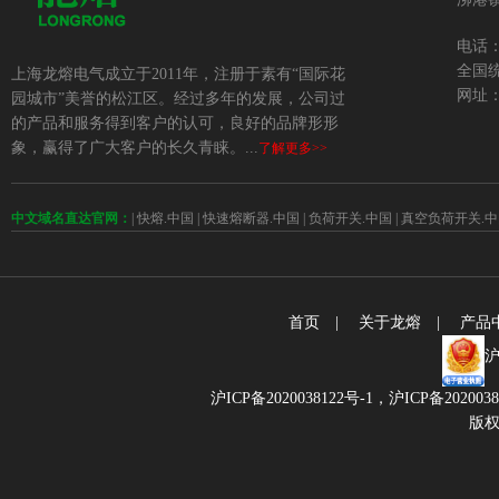
电话：+
全国统
上海龙熔电气成立于2011年，注册于素有“国际花
网址：w
园城市”美誉的松江区。经过多年的发展，公司过
的产品和服务得到客户的认可，良好的品牌形形
象，赢得了广大客户的长久青睐。...
了解更多>>
中文域名直达官网：
|
快熔.中国
|
快速熔断器.中国
|
负荷开关.中国
|
真空负荷开关.中
首页
|
关于龙熔
|
产品
沪
沪ICP备2020038122号-1，
沪ICP备202003
版权所